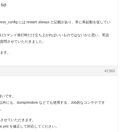
g $@
rdpress_config には restart: always と記載があり、常に再起動を促してい
テナはWP-CLIコマンド発行時だけ立ち上がればいいものではないかと思い、常設
質問させていただきました。
ます。
#1360
間違いです。
構成時以外にも、dump/restore などでも使用する、Job的なコンテナです
。
正させていただきます。
ose.yml を修正して対応してください。