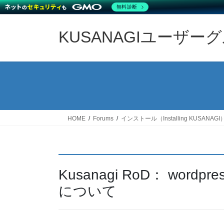
無料診断
Skip
Skip
to
to
KUSANAGIユーザー
the
the
content
Navigation
HOME
Forums
インストール（Installing KUSANAGI
Kusanagi RoD： word
について