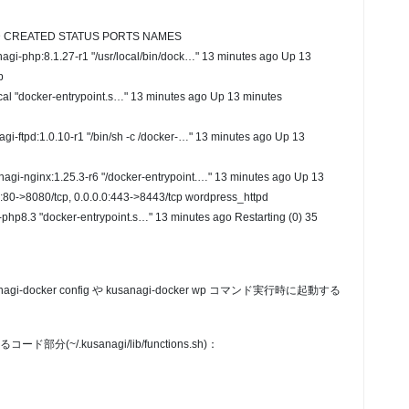
 CREATED STATUS PORTS NAMES
gi-php:8.1.27-r1 "/usr/local/bin/dock…" 13 minutes ago Up 13
p
al "docker-entrypoint.s…" 13 minutes ago Up 13 minutes
i-ftpd:1.0.10-r1 "/bin/sh -c /docker-…" 13 minutes ago Up 13
gi-nginx:1.25.3-r6 "/docker-entrypoint.…" 13 minutes ago Up 13
0:80->8080/tcp, 0.0.0.0:443->8443/tcp wordpress_httpd
php8.3 "docker-entrypoint.s…" 13 minutes ago Restarting (0) 35
anagi-docker config や kusanagi-docker wp コマンド実行時に起動する
~/.kusanagi/lib/functions.sh)：