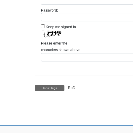
Password:
Keep me signed in
Please enter the
characters shown above.
RoD
Topic Tags