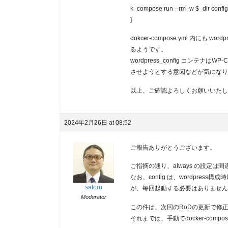
k_compose run --rm -w $_dir confi
}
dokcer-compose.yml 内にも wo
るようです。
wordpress_config コン
させようとする意図などが気になり
以上、ご確認よろしくお願いいたし
2024年2月26日 at 08:52
ご報告ありがとうございます。
ご指摘の通り、always の設定は
なお、config は、wordpress
satoru
が、毎回起動する必要はありません
Moderator
この件は、次回のRoDの更新で修
それまでは、手動でdocker-comp