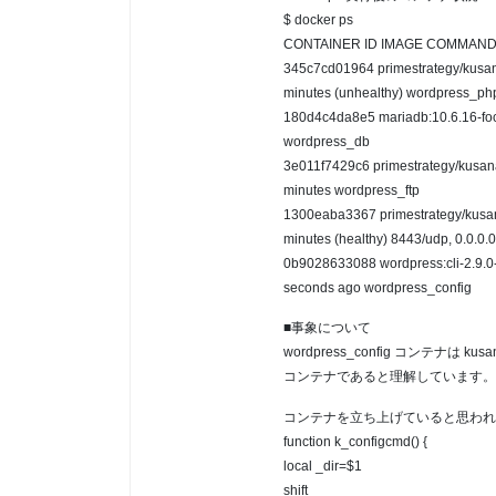
$ docker ps
CONTAINER ID IMAGE COMMAND
345c7cd01964 primestrategy/kusana
minutes (unhealthy) wordpress_ph
180d4c4da8e5 mariadb:10.6.16-foc
wordpress_db
3e011f7429c6 primestrategy/kusanag
minutes wordpress_ftp
1300eaba3367 primestrategy/kusana
minutes (healthy) 8443/udp, 0.0.0.
0b9028633088 wordpress:cli-2.9.0-
seconds ago wordpress_config
■事象について
wordpress_config コンテナは kus
コンテナであると理解しています。
コンテナを立ち上げていると思われるコード部分(
function k_configcmd() {
local _dir=$1
shift