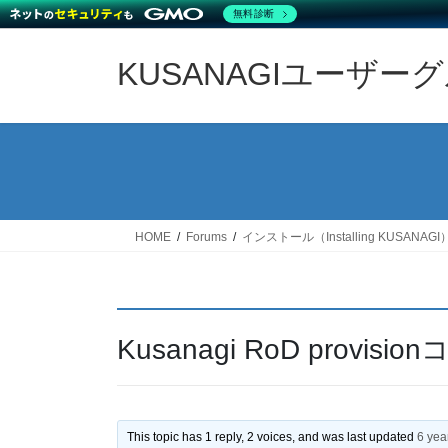
無料診断
Skip
Skip
to
to
KUSANAGIユーザー
the
the
content
Navigation
HOME
Forums
インストール（Installing KUSANAGI
Kusanagi RoD provi
This topic has 1 reply, 2 voices, and was last updated
6 yea