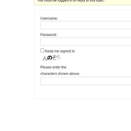
You must be logged in to reply to this topic.
Username:
Password:
Keep me signed in
Please enter the
characters shown above.