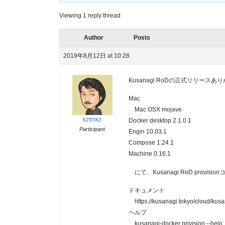
Viewing 1 reply thread
Author
Posts
2019年8月12日 at 10:28
Kusanagi RoDの正式リリース
Mac
Mac OSX mojave
kztmkz
Docker desktop 2.1.0.1
Participant
Engin 10.03.1
Compose 1.24.1
Machine 0.16.1
にて、Kusanagi RoD provi
ドキュメント
https://kusanagi.tokyo/cloud/kusa
ヘルプ
kusanagi-docker privision --help