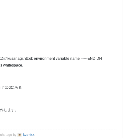
tDir/.kusanagi.httpd: environment variable name '-----END DH
s whitespace.
.httpdにある
作します。
onths ago by
kztmkz
.