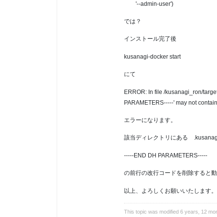
'--admin-user')
では？
インストール完了後
kusanagi-docker start
にて
ERROR: In file /kusanagi_ron/targe
PARAMETERS-----' may not contain
エラーになります。
該当ディレクトリにある .kusanagi
-----END DH PARAMETERS-----
の前行の改行コードを削除すると動
以上、よろしくお願いいたします。
This topic was modified 6 years, 12 m