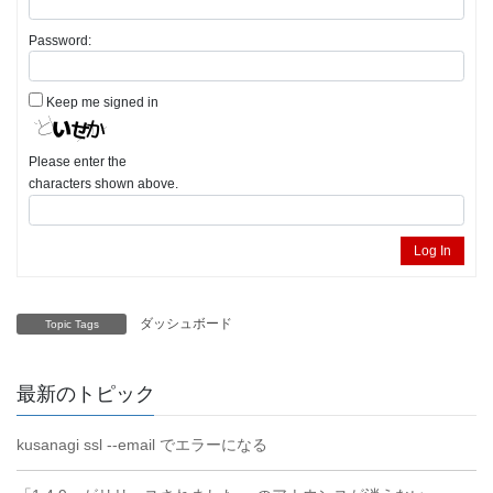
Password:
Keep me signed in
Please enter the
characters shown above.
Log In
ダッシュボード
Topic Tags
最新のトピック
kusanagi ssl --email でエラーになる