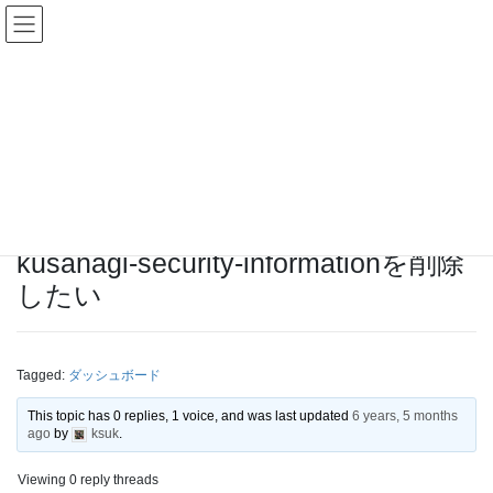
Skip
Skip
KUSANAGIユーザーグループ
to
to
the
the
content
Navigation
Topics
HOME
Forums
バグ報告と提案（Requests and Feedback）
kusanagi-security-informationを削除したい
kusanagi-security-informationを削除
したい
Tagged:
ダッシュボード
This topic has 0 replies, 1 voice, and was last updated
6 years, 5 months
ago
by
ksuk
.
Viewing 0 reply threads