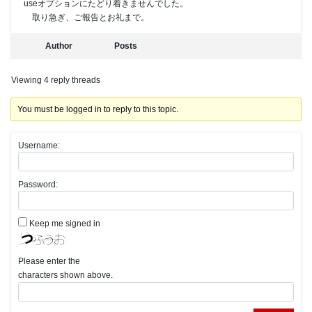
useオプションにたどり着きませんでした。
取り急ぎ、ご報告とお礼まで。
Author
Posts
Viewing 4 reply threads
You must be logged in to reply to this topic.
Username:
Password:
Keep me signed in
Please enter the
characters shown above.