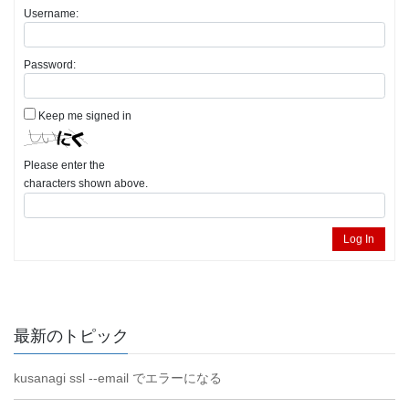
Username:
Password:
Keep me signed in
Please enter the
characters shown above.
Log In
最新のトピック
kusanagi ssl --email でエラーになる