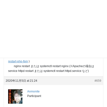
※上記③で確認したパッケージ名
⑤ PHPバージョンの確認
php7 -v
⑥ php-fpmとnginx/httpdプロセスの再起動
・KUSANAGI環境の場合：
kusanagi php-fpm
kusanagi nginx (※Apacheの場合は kusanagi httpd)
・非KUSANAGI環境の場合：
service php-fpm restart もしくは systemctl restart php-fpm.service
など
(※参考ページ
https://qastack.jp/server/189940/how-do-you-
restart-php-fpm
)
nginx restart または systemctl restart nginx (※Apacheの場合は
service httpd restart または systemctl restart httpd.service など)
2020年11月5日 at 21:24
#659
Anmonite
Participant