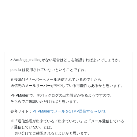
2024年7月26日 at 18:11
#1412
yosuke
Participant
BreadMan さん、こんにちは。
> /var/logにmaillogがない場合はどこを確認すればよいでしょうか。
postfix は使用されていないということですね。
直接SMTPサーバーへメール送信されているのでしたら、
送信先のメールサーバーが拒否している可能性もあるかと思います。
PHPMailer で、デバッグログの出力設定があるようですので、
そちらでご確認いただければと思います。
参考サイト：
PHPMailerでメールをSTMP送信する -- Qiita
※「送信処理が出来ている／出来ていない」と「メール受信している
／受信していない」とは、
切り分けてご確認されるとよいかと思います。