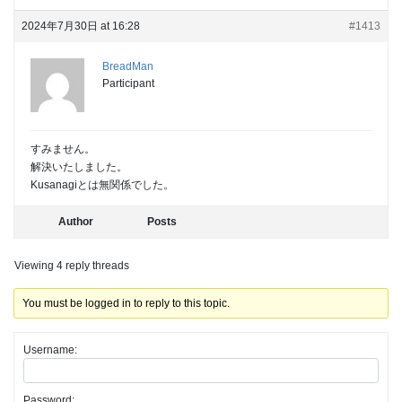
2024年7月30日 at 16:28
#1413
BreadMan
Participant
すみません。
解決いたしました。
Kusanagiとは無関係でした。
Author
Posts
Viewing 4 reply threads
You must be logged in to reply to this topic.
Username:
Password: