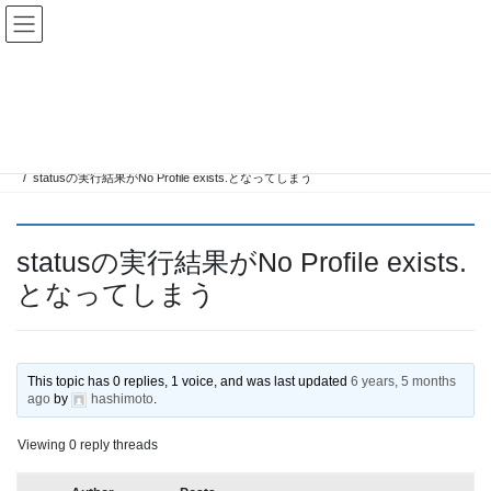
Skip
Skip
KUSANAGIユーザーグループ
to
to
the
the
content
Navigation
Topics
HOME
Forums
使い方全般（Fixing KUSANAGI）
statusの実行結果がNo Profile exists.となってしまう
statusの実行結果がNo Profile exists.
となってしまう
This topic has 0 replies, 1 voice, and was last updated
6 years, 5 months
ago
by
hashimoto
.
Viewing 0 reply threads