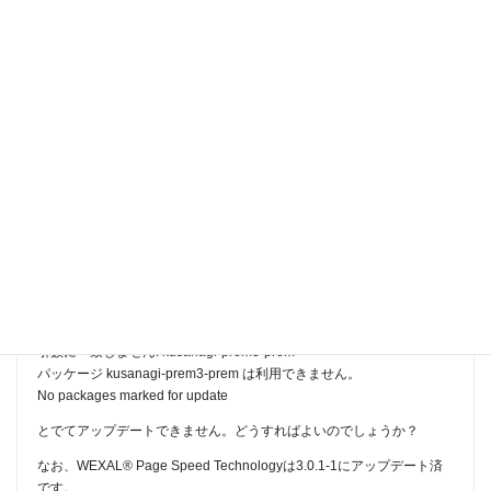
Author
Posts
2021年10月30日 at 10:47
#759
tatae8
Participant
WEXAL® Page Speed Technology モジュール更新情報
こちらのモジュールのアップデートを実行すると
引数に一致しません: kusanagi-prem3-prem
パッケージ kusanagi-prem3-prem は利用できません。
No packages marked for update
とでてアップデートできません。どうすればよいのでしょうか？
なお、WEXAL® Page Speed Technologyは3.0.1-1にアップデート済
です。