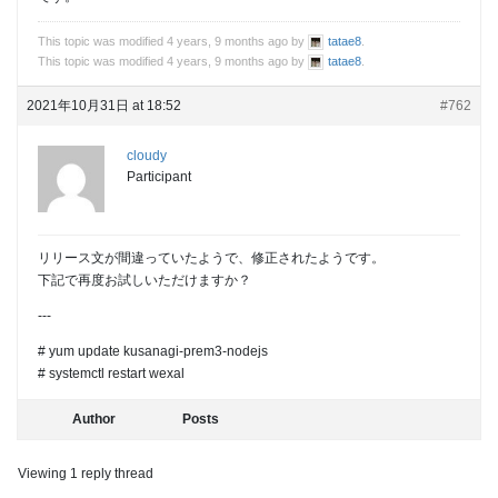
This topic was modified 4 years, 9 months ago by
tatae8
.
This topic was modified 4 years, 9 months ago by
tatae8
.
2021年10月31日 at 18:52
#762
cloudy
Participant
リリース文が間違っていたようで、修正されたようです。
下記で再度お試しいただけますか？
---
# yum update kusanagi-prem3-nodejs
# systemctl restart wexal
Author
Posts
Viewing 1 reply thread