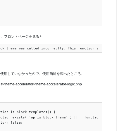
レード後、フロントページを見ると
ーマ内では使用していなかったので、使用箇所を調べたところ、
>theme-accelerator>theme-acccelerator-logic.php