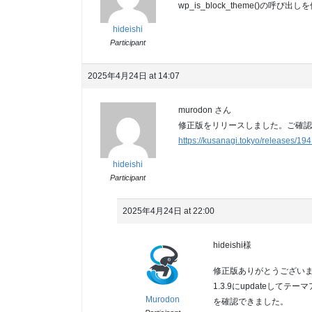
wp_is_block_theme()の
hideishi
Participant
2025年4月24日 at 14:07
murodon さん
修正版をリリースしました。ご確認
https://kusanagi.tokyo/releases/194
hideishi
Participant
2025年4月24日 at 22:00
hideishi様
修正版ありがとうござい
1.3.9にupdateして
Murodon
を確認できました。