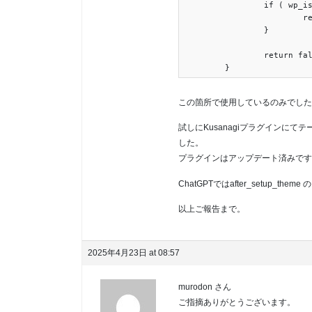
		if ( wp_is_block_theme() || wp_theme_has_theme_json() ) {

			return true;

		}

		return false;

この箇所で使用しているのみでした
試しにKusanagiプラグインにて
した。
プラグインはアップデート済みです
ChatGPTではafter_setup_
以上ご報告まで。
2025年4月23日 at 08:57
murodon さん
ご指摘ありがとうございます。