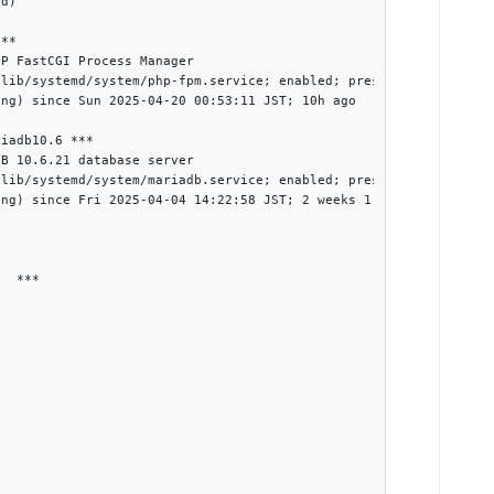
d)

**

P FastCGI Process Manager

lib/systemd/system/php-fpm.service; enabled; preset: disabled)

ng) since Sun 2025-04-20 00:53:11 JST; 10h ago

iadb10.6 ***

B 10.6.21 database server

lib/systemd/system/mariadb.service; enabled; preset: disabled)

ng) since Fri 2025-04-04 14:22:58 JST; 2 weeks 1 day ago



  ***
