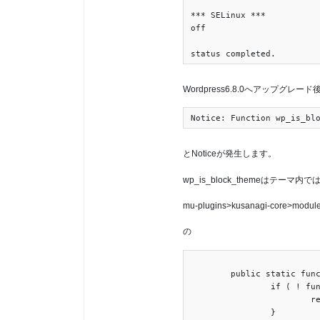
*** SELinux ***

off

Wordpress6.8.0へアップグ
とNoticeが発生します。
wp_is_block_themeはテ
mu-plugins>kusanagi-core>modules
の
	public static function is_block_templates() {

		if ( ! function_exists( 'wp_is_block_theme' ) || ! function_exists( 'wp_theme_has_theme_json' ) ) {

			return false;

		}
