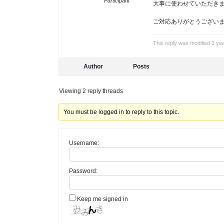
Participant
大事に使わせていただき
ご対応ありがとうござい
This reply was modified 1 ye
Author
Posts
Viewing 2 reply threads
You must be logged in to reply to this topic.
Username:
Password:
Keep me signed in