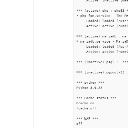
     Active: inactive (dea
*** (active) php : php82 *
* php-fpm.service - The PH
     Loaded: loaded (/usr/
     Active: active (runni
*** (active) mariadb : mar
* mariadb.service - MariaD
     Loaded: loaded (/usr/
     Active: active (runni
*** (inactive) psql :  ***
*** (inactive) pgpool-II :
*** python ***

Python 3.9.22

*** Cache status ***

bcache on

fcache off

*** WAF ***

off
