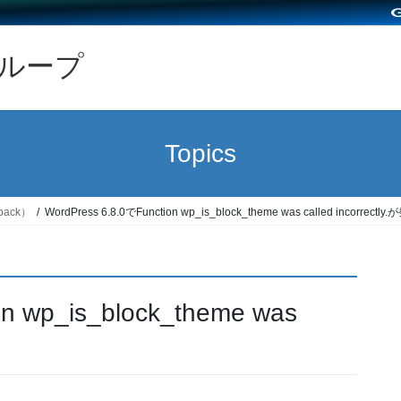
グループ
Topics
back）
WordPress 6.8.0でFunction wp_is_block_theme was called incorrectly
on wp_is_block_theme was