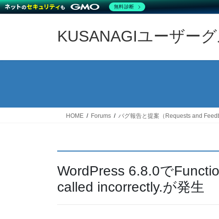
無料診断
Skip
Skip
to
to
KUSANAGIユーザー
the
the
content
Navigation
HOME
Forums
バグ報告と提案（Requests and Feed
WordPress 6.8.0でFuncti
called incorrectly.が発生