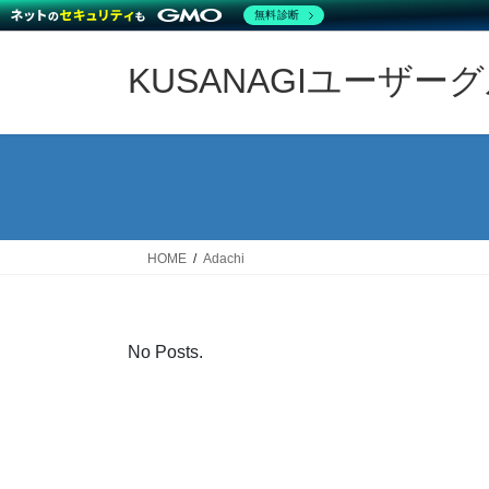
無料診断
Skip
Skip
to
to
KUSANAGIユーザー
the
the
content
Navigation
HOME
Adachi
No Posts.