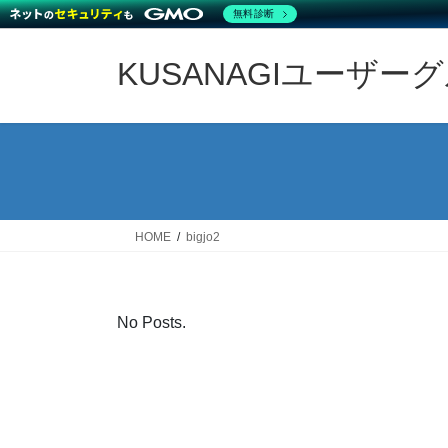
無料診断
Skip
Skip
to
to
KUSANAGIユーザー
the
the
content
Navigation
HOME
bigjo2
No Posts.