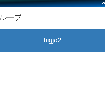
グループ
bigjo2