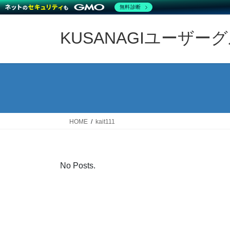
無料診断
Skip
Skip
to
to
KUSANAGIユーザー
the
the
content
Navigation
HOME
kait111
No Posts.