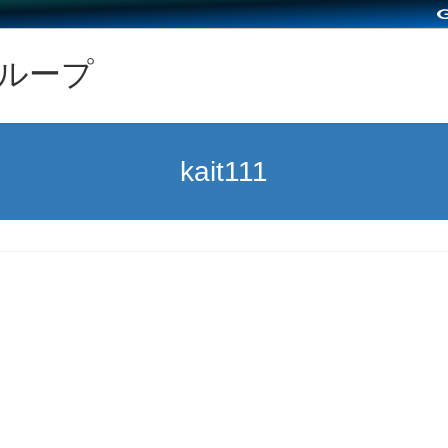
グループ
kait111