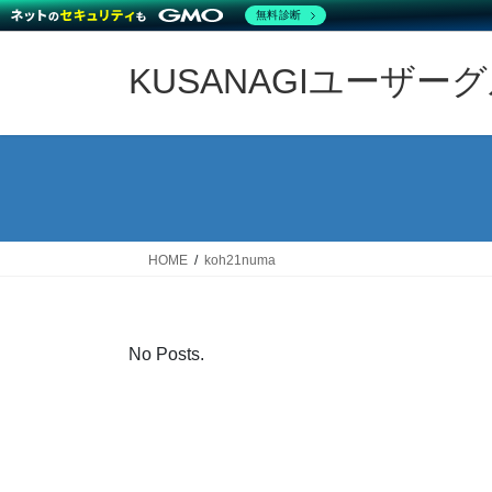
無料診断
Skip
Skip
to
to
KUSANAGIユーザー
the
the
content
Navigation
HOME
koh21numa
No Posts.