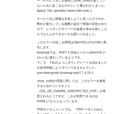
ー（サービス元）が適切にclose_notifyを返してい
ないために起こるものだという事がわかりました。
fgets(): SSL operation failed with code 1
サービス元に情報を共有しようと思ったのですが、
弊社が取引している複数の会社で同様の症状が出た
ので、レスポンスサーバーの改善を求める前にこち
らでなんとかできないかを調べてみました。
このエラーが起こる環境はOpenSSLが3.xの時に発
生します。
kusanagiでは、PHP7.4.26あたりからOpenSSLが
1から3に変わっているようです。
そこで、下記のようにダウングレードを試みました
が依存関係によりダウンできませんでした。
yum downgrade kusanagi-php7-7.4.25-1
close_notifyの問題に関しては、このエラーを無視
するためのコンテキスト
（SSL_OP_IGNORE_UNEXPECTED_EOF）が用
意されるようですが、これが利用できるのは
PHP8.1.7からとなっています。
PHPのドキュメントでは、「PHP >= 8.1 のみが、