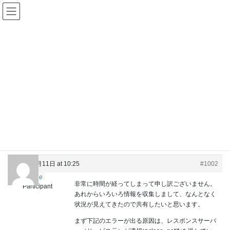
Skip
Skip
KUSANAGIユーザーグループ
to
to
the
the
content
Navigation
Replies
HOME
Replies
インストール（Installing KUSANAGI）
8.6.5-1でOpenSSL Error
Reply To: 8.6.5-1でOpenSSL Error
/ Last updated :
2022年8月11日
Reply To: 8.6.5-1でOpenSSL Error
2022年8月11日 at 10:25
#1002
collne
非常に時間が経ってしまって申し訳ございません。
Participant
あれからいろいろ情報を収集しまして、なんとなく
状況が見えてきたので共有したいと思います。
まず下記のエラーが出る原因は、レスポンスサーバ