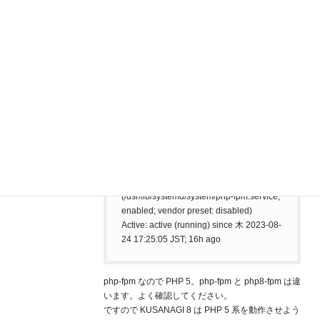
これが KUSANAGI 8 で PHP 8 系に正しく切り替わ
っている結果となります。
---
頂いた kusanagi status の内容を確認したところ、
*** (active) php-fpm ***
● php-fpm.service - The PHP FastCGI
Process Manager
Loaded: loaded
(/usr/lib/systemd/system/php-fpm.service;
enabled; vendor preset: disabled)
Active: active (running) since 木 2023-08-
24 17:25:05 JST; 16h ago
php-fpm なので PHP 5。php-fpm と php8-fpm は違
います。よく確認してください。
ですので KUSANAGI 8 は PHP 5 系を動作させよう