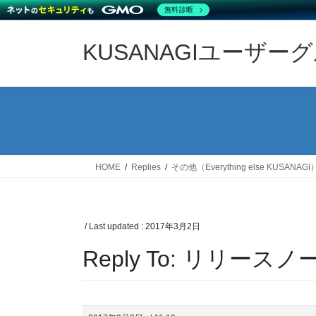
無料診断
Skip
Skip
to
to
KUSANAGIユーザー
the
the
content
Navigation
HOME
Replies
その他（Everything else KUSANAGI
/ Last updated :
2017年3月2日
Reply To: リリー