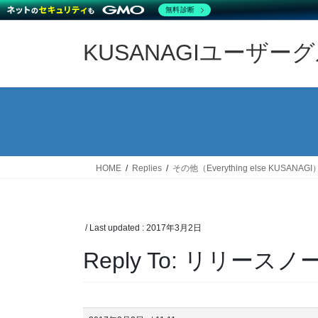
無料診断
Skip
Skip
to
to
KUSANAGIユーザー
the
the
content
Navigation
HOME
Replies
その他（Everything else KUSANAGI
/ Last updated :
2017年3月2日
Reply To: リリー