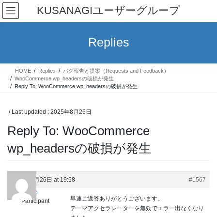
Skip
Skip
KUSANAGIユーザーグループ
to
to
the
the
content
Navigation
Replies
HOME
Replies
バグ報告と提案（Requests and Feedback）
WooCommerce wp_headersの破損が発生
Reply To: WooCommerce wp_headersの破損が発生
/ Last updated :
2025年8月26日
Reply To: WooCommerce
wp_headersの破損が発生
2025年8月26日 at 19:58
#1567
nico
早速ご返答ありがとうございます。
Participant
テーマアクセラレーターを無効でエラー出なくなり