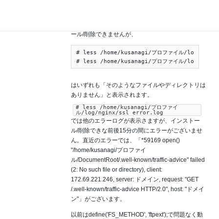
んでした」となります）。
define('FS_METHOD', 'ftpext');に戻すと、インスト
ール/削除できませんが、
# less /home/kusanagi/プロファイル/logs/error
# less /home/kusanagi/プロファイル/logs/ssl_
はいずれも「そのようなファイルやディレクトリは
ありません」と表示されます。
# less /home/kusanagi/プロファイ
ル/log/nginx/ssl_error.log
では他のエラーログが表示さますが、インストー
ル/削除できな前後15分の間にエラーがございませ
ん。直近のエラーでは、「*59169 open()
"/home/kusanagi/プロファイ
ル/DocumentRoot/.well-known/traffic-advice" failed
(2: No such file or directory), client:
172.69.221.246, server: ドメイン, request: "GET
/.well-known/traffic-advice HTTP/2.0", host: "ドメイ
ン"」がございます。
以前はdefine('FS_METHOD', 'ftpext');で問題なく動