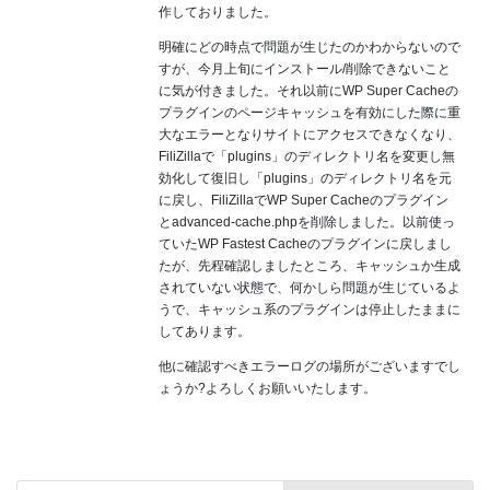
作しておりました。
明確にどの時点で問題が生じたのかわからないので
すが、今月上旬にインストール/削除できないこと
に気が付きました。それ以前にWP Super Cacheの
プラグインのページキャッシュを有効にした際に重
大なエラーとなりサイトにアクセスできなくなり、
FiliZillaで「plugins」のディレクトリ名を変更し無
効化して復旧し「plugins」のディレクトリ名を元
に戻し、FiliZillaでWP Super Cacheのプラグイン
とadvanced-cache.phpを削除しました。以前使っ
ていたWP Fastest Cacheのプラグインに戻しまし
たが、先程確認しましたところ、キャッシュか生成
されていない状態で、何かしら問題が生じているよ
うで、キャッシュ系のプラグインは停止したままに
してあります。
他に確認すべきエラーログの場所がございますでし
ょうか?よろしくお願いいたします。