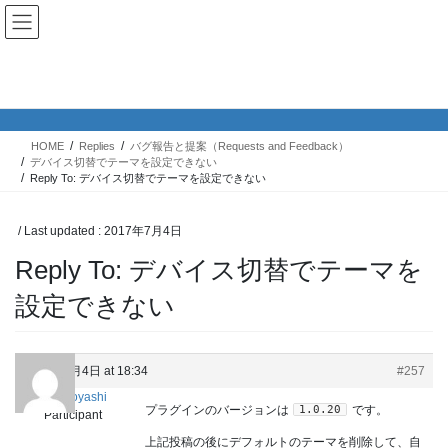
Skip
Skip
KUSANAGIユーザーグループ
to
to
the
the
content
Navigation
Replies
HOME
Replies
バグ報告と提案（Requests and Feedback）
デバイス切替でテーマを設定できない
Reply To: デバイス切替でテーマを設定できない
/ Last updated :
2017年7月4日
Reply To: デバイス切替でテーマを
設定できない
2017年7月4日 at 18:34
#257
mamemoyashi
1.0.20
プラグインのバージョンは
です。
Participant
上記投稿の後にデフォルトのテーマを削除して、自