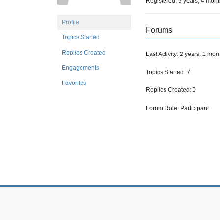
Registered: 9 years, 4 mon
Profile
Forums
Topics Started
Replies Created
Last Activity: 2 years, 1 mo
Engagements
Topics Started: 7
Favorites
Replies Created: 0
Forum Role: Participant