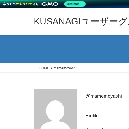
無料診断
Skip
Skip
to
to
KUSANAGIユーザー
the
the
content
Navigation
HOME
mamemoyashi
@mamemoyashi
Profile