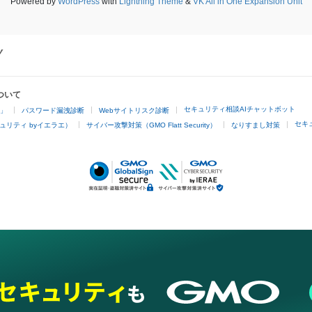
Powered by
WordPress
with
Lightning Theme
&
VK All in One Expansion Unit
ついて
セキュリティ相談AIチャットボット
4」
パスワード漏洩診断
Webサイトリスク診断
セキ
ュリティ byイエラエ）
サイバー攻撃対策（GMO Flatt Security）
なりすまし対策