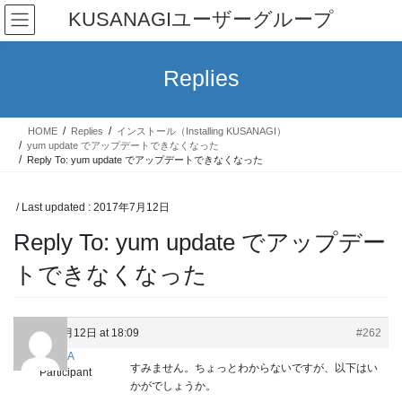
Skip
Skip
KUSANAGIユーザーグループ
to
to
the
the
content
Navigation
Replies
HOME
Replies
インストール（Installing KUSANAGI）
yum update でアップデートできなくなった
Reply To: yum update でアップデートできなくなった
/ Last updated :
2017年7月12日
Reply To: yum update でアップデー
トできなくなった
2017年7月12日 at 18:09
#262
ManA
すみません。ちょっとわからないですが、以下はい
Participant
かがでしょうか。