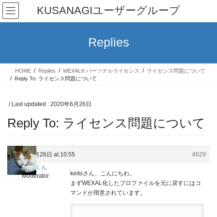
Skip
Skip
KUSANAGIユーザーグループ
to
to
the
the
content
Navigation
Replies
HOME
Replies
WEXAL® パーソナルライセンス
ライセンス問題について
Reply To: ライセンス問題について
/ Last updated :
2020年6月26日
Reply To: ライセンス問題について
2020年6月26日 at 10:55
#629
しょうくん
keitoさん、こんにちわ。
Moderator
まずWEXAL化したプロファイルを元に戻すにはコ
マンドが用意されています。