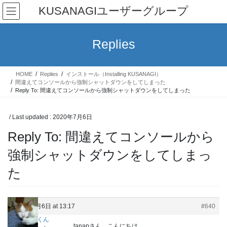
Skip
Skip
KUSANAGIユーザーグループ
to
to
the
the
content
Navigation
Replies
HOME
Replies
インストール（Installing KUSANAGI）
間違えてコンソールから強制シャットダウンをしてしまった
Reply To: 間違えてコンソールから強制シャットダウンをしてしまった
/ Last updated :
2020年7月6日
Reply To: 間違えてコンソールから
強制シャットダウンをしてしまっ
た
2020年7月6日 at 13:17
#640
しょうくん
tanapさん、こんにちは。