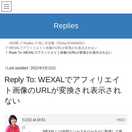
Skip
Skip
KUSANAGIユーザーグループ
to
to
the
the
content
Navigation
Replies
HOME
Replies
使い方全般（Fixing KUSANAGI）
WEXALでアフィリエイト画像のURLが変換され表示されない
Reply To: WEXALでアフィリエイト画像のURLが変換され表示されない
/ Last updated :
2021年3月12日
Reply To: WEXALでアフィリエイ
ト画像のURLが変換され表示され
ない
2021年3月12日 at 18:51
#682
Ch003
WEXALには外部リソースをローカルに取得して最