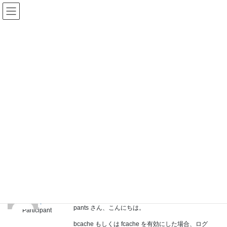
Skip
Skip
KUSANAGIユーザーグループ
to
to
the
the
content
Navigation
Replies
HOME
Replies
使い方全般（Fixing KUSANAGI）
非ログインユーザーのみキャッシュを有効にする方法
Reply To: 非ログインユーザーのみキャッシュを有効にする方法
/ Last updated :
2022年2月1日
Reply To: 非ログインユーザーのみ
キャッシュを有効にする方法
2022年2月1日 at 13:07
#847
cloudy
pants さん、こんにちは。
Participant
bcache もしくは fcache を有効にした場合、ログ