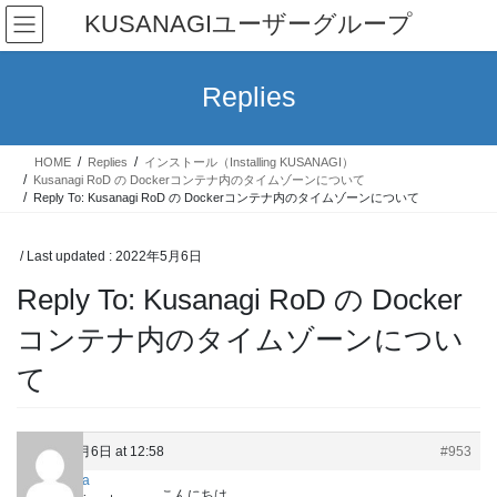
Skip
Skip
KUSANAGIユーザーグループ
to
to
the
the
content
Navigation
Replies
HOME
Replies
インストール（Installing KUSANAGI）
Kusanagi RoD の Dockerコンテナ内のタイムゾーンについて
Reply To: Kusanagi RoD の Dockerコンテナ内のタイムゾーンについて
/ Last updated :
2022年5月6日
Reply To: Kusanagi RoD の Docker
コンテナ内のタイムゾーンについ
て
2022年5月6日 at 12:58
#953
Keita
こんにちは。