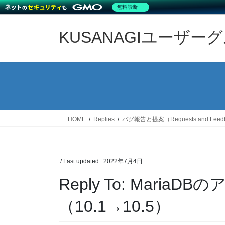
無料診断
Skip
Skip
to
to
KUSANAGIユーザー
the
the
content
Navigation
HOME
Replies
バグ報告と提案（Requests and Feed
/ Last updated :
2022年7月4日
Reply To: Mari
（10.1→10.5）