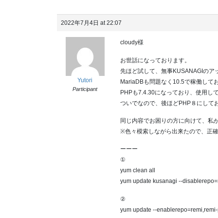
2022年7月4日 at 22:07
cloudy様
お世話になっております。
先ほど試して、無事KUSANAGIの
Yutori
MariaDBも問題なく10.5で稼働し
Participant
PHPも7.4.30になっており、使
ついでなので、後ほどPHP８にして
同じ内容でお困りの方に向けて、私
※色々模索しながら出来たので、正
ーーー
①
yum clean all
yum update kusanagi --disablerepo
②
yum update --enablerepo=remi,remi