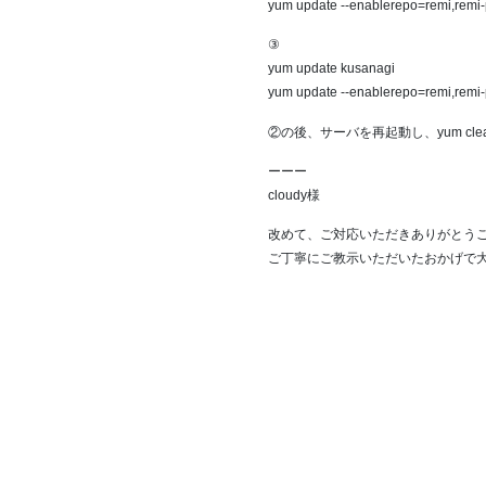
yum update --enablerepo=remi,remi
③
yum update kusanagi
yum update --enablerepo=remi,remi
②の後、サーバを再起動し、yum cle
ーーー
cloudy様
改めて、ご対応いただきありがとう
ご丁寧にご教示いただいたおかげで