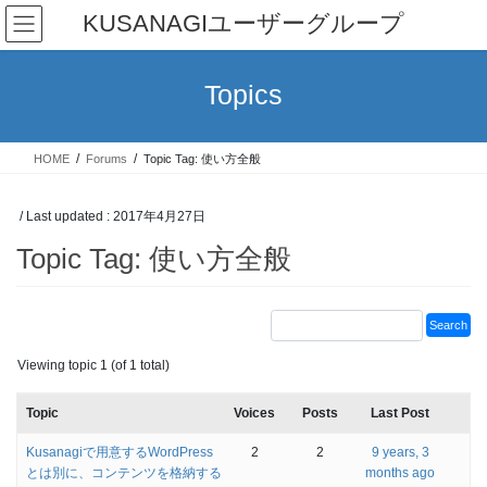
Skip
Skip
KUSANAGIユーザーグループ
to
to
the
the
content
Navigation
Topics
HOME
Forums
Topic Tag: 使い方全般
/ Last updated :
2017年4月27日
Topic Tag: 使い方全般
Viewing topic 1 (of 1 total)
Topic
Voices
Posts
Last Post
Kusanagiで用意するWordPress
2
2
9 years, 3
とは別に、コンテンツを格納する
months ago