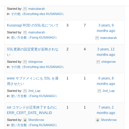
SSLが反映されない
matsubarah
Started by:
matsubarah
in:
その他（Everything else KUSANAGI）
Kusanagi ROD のSSL化について
3
7
3 years, 9
months ago
Started by:
matsubarah
in:
使い方全般（Fixing KUSANAGI）
matsubarah
SSL更新の設定変更が反映されな
2
4
3 years, 12
い
months ago
Started by:
shingorow
shingorow
in:
その他（Everything else KUSANAGI）
www サブドメインにも SSL を適
1
1
6 years, 8
用させたい
months ago
Started by:
2nd_Lap
2nd_Lap
in:
使い方全般（Fixing KUSANAGI）
ssl コマンドが正常終了するのに
1
1
7 years, 2
ERR_CERT_DATE_INVALID
months ago
Started by:
ShortArrow
ShortArrow
in:
使い方全般（Fixing KUSANAGI）