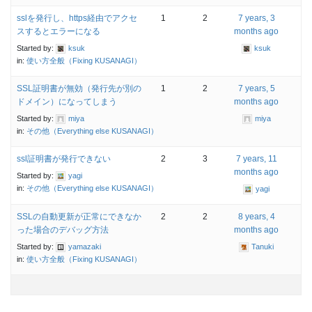
sslを発行し、https経由でアクセ
1
2
7 years, 3
スするとエラーになる
months ago
Started by:
ksuk
ksuk
in:
使い方全般（Fixing KUSANAGI）
SSL証明書が無効（発行先が別の
1
2
7 years, 5
ドメイン）になってしまう
months ago
Started by:
miya
miya
in:
その他（Everything else KUSANAGI）
ssl証明書が発行できない
2
3
7 years, 11
months ago
Started by:
yagi
in:
その他（Everything else KUSANAGI）
yagi
SSLの自動更新が正常にできなか
2
2
8 years, 4
った場合のデバッグ方法
months ago
Started by:
yamazaki
Tanuki
in:
使い方全般（Fixing KUSANAGI）