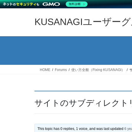
無料診断
Skip
Skip
to
to
KUSANAGIユーザー
the
the
content
Navigation
HOME
Forums
使い方全般（Fixing KUSANAGI）
サイトのサブディレクト
This topic has 0 replies, 1 voice, and was last updated
6 ye