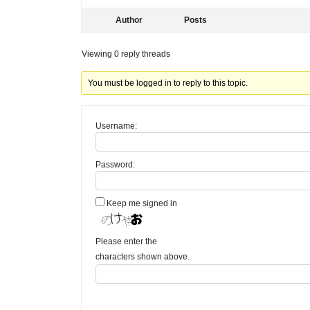
Author
Posts
Viewing 0 reply threads
You must be logged in to reply to this topic.
Username:
Password:
Keep me signed in
Please enter the
characters shown above.