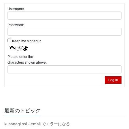
Username:
Password:
Keep me signed in
Please enter the
characters shown above.
Log In
最新のトピック
kusanagi ssl --email でエラーになる