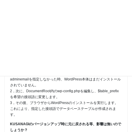
Moderator
yammerさん こんにちは
これをプロビジョニング時に変更する方法はあるのでしょうか？
kusanagi provisionにインストール時にテーブル接頭語を変更する（--
wp-table-prefixなど）オプションはありません。そのため、プロビジ
ョニング後に、WordPressをインストール前にwp-config.phpの
$table_prefixを手動で変更する方法が一般的です。
1，kusanagi provision --wp ... のようにコマンドを実行すると、
WordPress用の環境が用意されます。--adminuser、--adminpass、--
adminemailを指定しなかった時、WordPress本体はまだインストール
されていません。
2，次に、DocumentRoot内のwp-config.phpを編集し、$table_prefix
を希望の接頭語に変更します。
3，その後、ブラウザからWordPressのインストールを実行します。
これにより、指定した接頭語でデータベーステーブルが作成されま
す。
KUSANAGIのバージョンアップ時に元に戻される等、影響は無いので
しょうか？