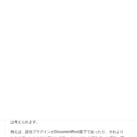
方、御教示いただきたく思います。
よろしくお願いします。
2017年12月11日 at 12:47
#321
しょうくん
Moderator
clearwaterさん、こんにちは。
プラグインの更新ができないとのことですが、可能でしたらプラグイ
ン名、もしくはプラグインディレクトリのURL等を教えていただくこ
とはできますでしょうか。
一応、可能性レベルですが、KUSANAGIはDocumentRoot以下は
kusanagiユーザーにて実行されておりますので、プラグインアップデ
ート時に想定外の場所にプラグインが必要とするディレクトリ等を作
成しようと試みているなどの場合、実行できずに止まってしまうこと
は考えられます。
例えば、該当プラグインがDocumentRoot直下であったり、それより