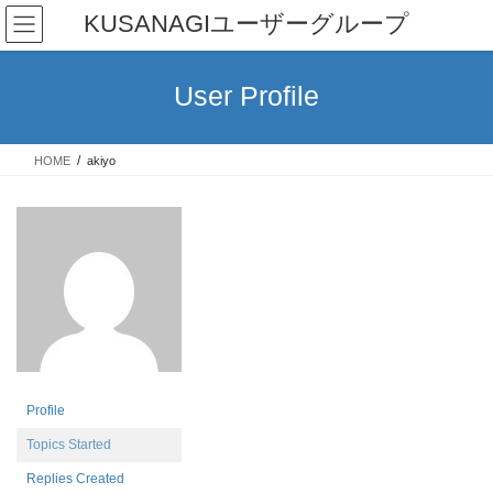
Skip
Skip
KUSANAGIユーザーグループ
to
to
the
the
content
Navigation
User Profile
HOME
akiyo
Profile
Topics Started
Replies Created