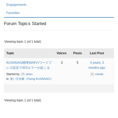
Engagements
Favorites
Forum Topics Started
Viewing topic 1 (of 1 total)
Topic
Voices
Posts
Last Post
KUSANAGI標準WAFのワードプ
3
5
4 years, 3
レス設定で403エラーが起こる
months ago
Started by:
akiyo
cloudy
in:
使い方全般（Fixing KUSANAGI）
Viewing topic 1 (of 1 total)