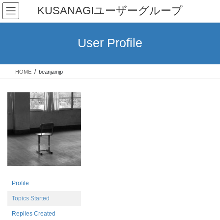
Skip
Skip
KUSANAGIユーザーグループ
to
to
the
the
content
Navigation
User Profile
HOME
beanjamjp
Profile
Topics Started
Replies Created