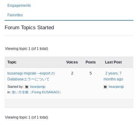
Engagements
Favorites
Forum Topics Started
Viewing topic 1 (of 1 total)
Topic
Voices
Posts
Last Post
kusanagi migrate --export の
2
5
2 years, 7
Databaseエラーについて
months ago
Started by:
beanjamjp
beanjamjp
in:
使い方全般（Fixing KUSANAGI）
Viewing topic 1 (of 1 total)