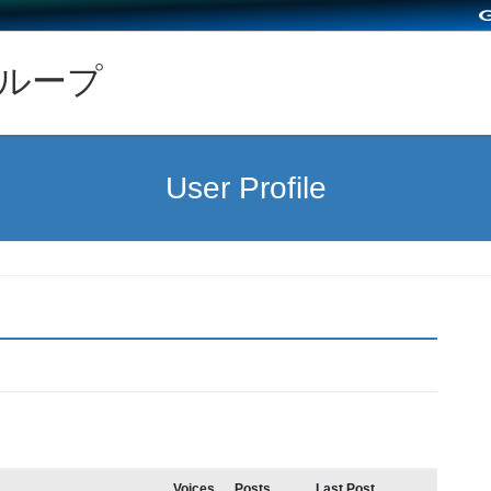
グループ
User Profile
Voices
Posts
Last Post