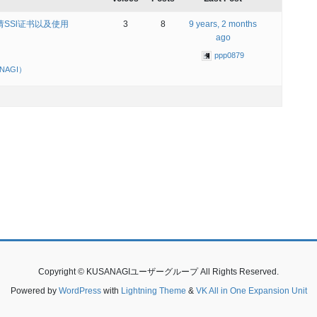
申请SSl证书以及使用
3
8
9 years, 2 months
ago
ppp0879
NAGI）
Copyright © KUSANAGIユーザーグループ All Rights Reserved.
Powered by
WordPress
with
Lightning Theme
&
VK All in One Expansion Unit