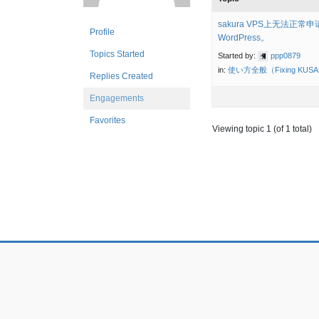
sakura VPS上无法正常
Profile
WordPress。
Topics Started
Started by:
ppp0879
in:
使い方全般（Fixing KUSA
Replies Created
Engagements
Favorites
Viewing topic 1 (of 1 total)