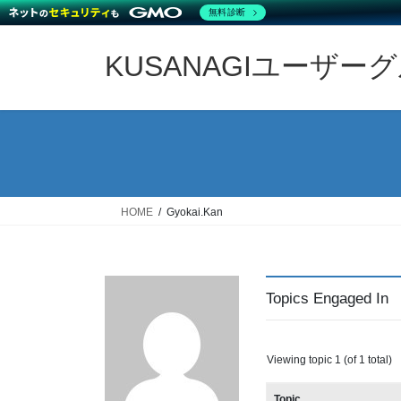
無料診断
Skip
Skip
to
to
KUSANAGIユーザー
the
the
content
Navigation
HOME
Gyokai.Kan
Topics Engaged In
Viewing topic 1 (of 1 total)
Topic