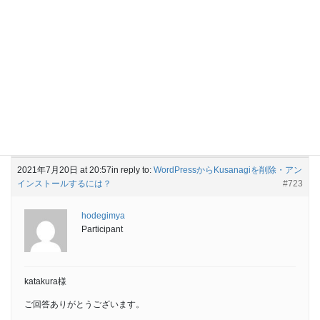
Engagements
Favorites
Forum Replies Created
Viewing 1 post (of 1 total)
Author
Posts
2021年7月20日 at 20:57
in reply to:
WordPressからKusanagiを削除・アン
インストールするには？
#723
hodegimya
Participant
katakura様
ご回答ありがとうございます。