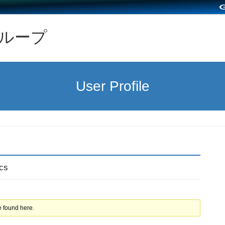
グループ
User Profile
ics
e found here.