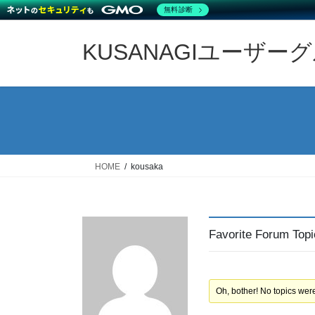
無料診断
Skip
Skip
to
to
KUSANAGIユーザー
the
the
content
Navigation
HOME
kousaka
Favorite Forum Top
Oh, bother! No topics wer