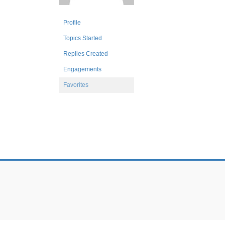
Profile
Topics Started
Replies Created
Engagements
Favorites