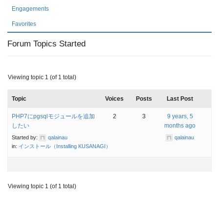
Engagements
Favorites
Forum Topics Started
Viewing topic 1 (of 1 total)
Topic
Voices
Posts
Last Post
PHP7にpgsqlモジュールを追加
2
3
9 years, 5
したい
months ago
Started by:
qalainau
qalainau
in:
インストール（Installing KUSANAGI）
Viewing topic 1 (of 1 total)