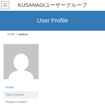
Skip
Skip
KUSANAGIユーザーグループ
to
to
the
the
content
Navigation
User Profile
HOME
qalainau
Profile
Topics Started
Replies Created