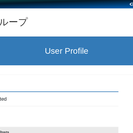
グループ
User Profile
ted
Posts