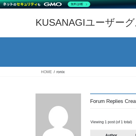
無料診断
Skip
Skip
to
to
KUSANAGIユーザー
the
the
content
Navigation
HOME
ronix
Forum Replies Crea
Viewing 1 post (of 1 total)
Author