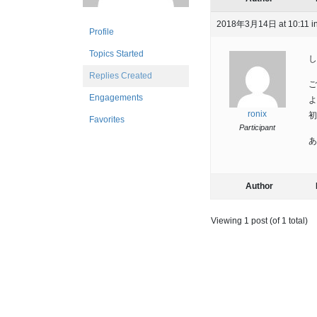
2018年3月14日 at 10:11
i
Profile
Topics Started
し
Replies Created
ご
Engagements
よ
ronix
初
Favorites
Participant
あ
Author
Viewing 1 post (of 1 total)