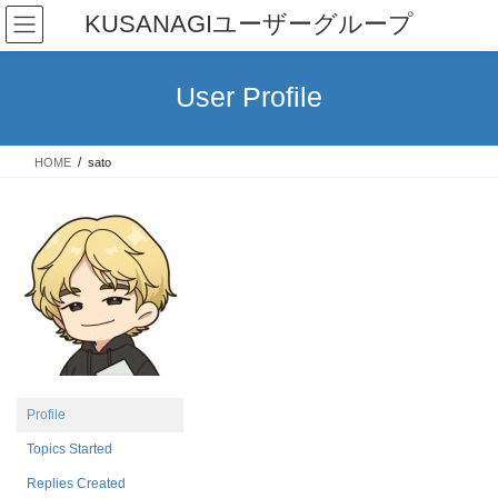
Skip
Skip
KUSANAGIユーザーグループ
to
to
the
the
content
Navigation
User Profile
HOME
sato
Profile
Topics Started
Replies Created