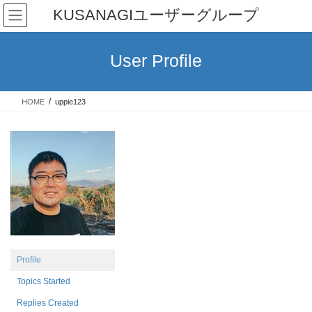
Skip
Skip
KUSANAGIユーザーグループ
to
to
the
the
content
Navigation
User Profile
HOME
uppie123
Profile
Topics Started
Replies Created