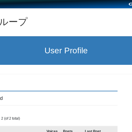
グループ
User Profile
ed
2 (of 2 total)
Voices
Posts
Last Post