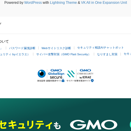
Powered by
WordPress
with
Lightning Theme
&
VK All in One Expansion Unit
ついて
セキュリティ相談AIチャットボット
4」
パスワード漏洩診断
Webサイトリスク診断
セキ
ュリティ byイエラエ）
サイバー攻撃対策（GMO Flatt Security）
なりすまし対策