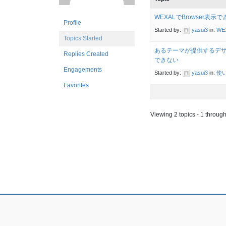
WEXALでBrowser表示
Profile
Started by:
yasui3
in:
WE
Topics Started
あるテーマが提供するデ
Replies Created
できない
Engagements
Started by:
yasui3
in:
使い
Favorites
Viewing 2 topics - 1 through 