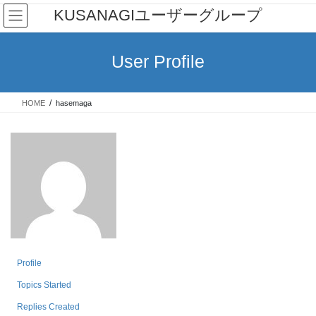
Skip
Skip
KUSANAGIユーザーグループ
to
to
the
the
content
Navigation
User Profile
HOME
hasemaga
Profile
Topics Started
Replies Created