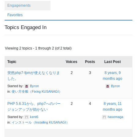
Engagements
Favorites
Topics Engaged In
Viewing 2 topics - 1 through 2 (of 2 total)
Topic
Voices
Posts
Last Post
突然php7-fpmが使えなくなりま
2
3
8 years, 9
した。
months ago
Started by:
Byron
Byron
in:
使い方全般（Fixing KUSANAGI）
PHP 5.6.31から、php7へのバー
2
4
8 years, 11
ジョンアップが効かない
months ago
Started by:
kent6
hasemaga
in:
インストール（Installing KUSANAGI）