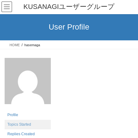
Skip
Skip
KUSANAGIユーザーグループ
to
to
the
the
content
Navigation
User Profile
HOME
hasemaga
Profile
Topics Started
Replies Created